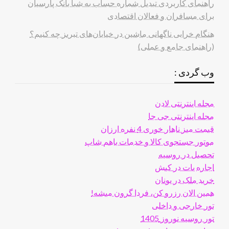
راهنمای کاربردی تبدیل شماره حساب به شبا بانک پارسیان
برای مسافران و فعالان اقتصادی
هنگام خرابی ناگهانی ماشین در خیابان‌های تبریز چه کنیم؟
(راهنمای جامع و عملی)
وب گردی :
مجله اینترنتی لادن
مجله اینترنتی جی جا
قیمت میز ناهار خوری 4 نفره ارزان
موتور جستجوی کالا و خدمات باهم شاپ
تحصیل در روسیه
اجاره یات در کیش
خرید ملک در یونان
همین الان رزرو کن، فردا گرون میشه!
تور خارجی و داخلی
تور روسیه نوروز 1405