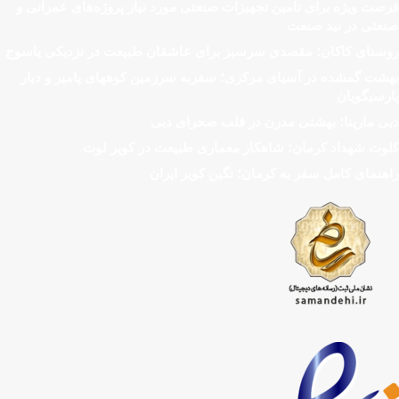
فرصت ویژه برای تامین تجهیزات صنعتی مورد نیاز پروژه‌های عمرانی و
صنعتی در نید صنعت
روستای کاکان؛ مقصدی سرسبز برای عاشقان طبیعت در نزدیکی یاسوج
بهشت گمشده در آسیای مرکزی؛ سفربه سرزمین کوههای پامیر و دیار
پارسیگویان
دبی مارینا؛ بهشتی مدرن در قلب صحرای دبی
کلوت شهداد کرمان؛ شاهکار معماری طبیعت در کویر لوت
راهنمای کامل سفر به کرمان؛ نگین کویر ایران