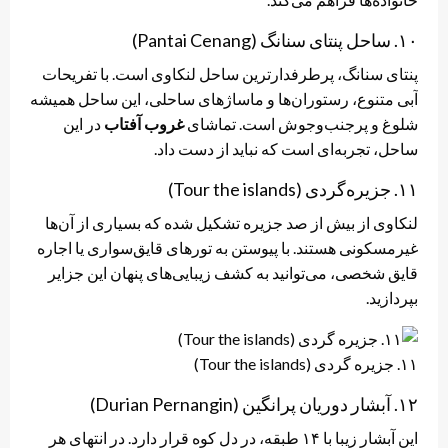
۱۰. ساحل پنتای سنانگ (Pantai Cenang)
پنتای سنانگ، پرطرفدارترین ساحل لنکاوی است. با تفریحات
آبی متنوع، رستوران‌ها و ماساژهای ساحلی، این ساحل همیشه
شلوغ و پرجنب‌وجوش است. تماشای
غروب آفتاب
در این
ساحل، تجربه‌ای است که نباید از دست داد.
۱۱. جزیره‌گردی (Tour the islands)
لنکاوی از بیش از صد جزیره تشکیل شده که بسیاری از آن‌ها
غیرمسکونی هستند. با پیوستن به تورهای قایق‌سواری یا اجاره
قایق شخصی، می‌توانید به کشف زیبایی‌های پنهان این جزایر
بپردازید.
۱۱. جزیره گردی (Tour the islands)
۱۲. آبشار دوریان پرانگین (Durian Pernangin)
این آبشار زیبا با ۱۴ طبقه، در دل کوه قرار دارد. در انتهای هر