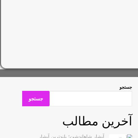
جستجو
جستجو
آخرین مطالب
آبشار شاهاندشت؛ بلندترین آبشار