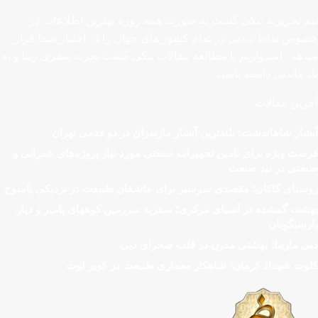
تیم تحریریه نیکی گشت به صورت همه روزه بهترین اطلاعات در
خصوص نقاط دیدنی در تمام کشور های جهان را در اختیار شما قرار
میدهد . امیدواریم با مطالعه مقالات نیکی گشت تجربه سفری زیبا و به
یاد ماندنی داشته باشید.
آخرین مقالات
آبشار شاهاندشت؛ بلندترین آبشار مازندران در دو قدمی تهران
فرصت ویژه برای تامین تجهیزات صنعتی مورد نیاز پروژه‌های عمرانی و
صنعتی در نید صنعت
روستای کاکان؛ مقصدی سرسبز برای عاشقان طبیعت در نزدیکی یاسوج
بهشت گمشده در آسیای مرکزی؛ سفربه سرزمین کوههای پامیر و دیار
پارسیگویان
دبی مارینا؛ بهشتی مدرن در قلب صحرای دبی
کلوت شهداد کرمان؛ شاهکار معماری طبیعت در کویر لوت