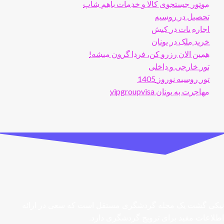
موتور جستجوی کالا و خدمات باهم شاپ
تحصیل در روسیه
اجاره یات در کیش
خرید ملک در یونان
همین الان رزرو کن، فردا گرون میشه!
تور خارجی و داخلی
تور روسیه نوروز 1405
مهاجرت به یونان vipgroupvisa
نیکی گشت یک مجله گردشگری مستقل است که سعی در ارائه
اطلاعات مفید برای ترویج گردشگری دارد.