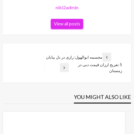
niki2admin
View all posts
راهبری
مجسمه ابوالهول: رازی در دل بیابان
Previous
نوشته
5 تفریح ارزان قیمت دبی در
Post
Next
زمستان
Post
YOU MIGHT ALSO LIKE