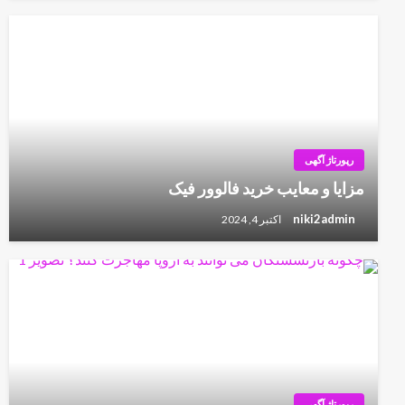
رپورتاژ آگهی
مزایا و معایب خرید فالوور فیک
niki2admin
اکتبر 4, 2024
رپورتاژ آگهی