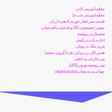
مجله اینترنتی لادن
مجله اینترنتی جی جا
قیمت میز ناهار خوری 4 نفره ارزان
موتور جستجوی کالا و خدمات باهم شاپ
تحصیل در روسیه
اجاره یات در کیش
خرید ملک در یونان
همین الان رزرو کن، فردا گرون میشه!
تور خارجی و داخلی
تور روسیه نوروز 1405
مهاجرت به یونان vipgroupvisa